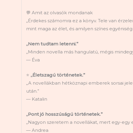
💬 Amit az olvasók mondanak
„Érdekes számomra ez a könyv. Tele van érzel
mint maga az élet, és amilyen színes egyéniség 
„Nem tudtam letenni.”
„Minden novella más hangulatú, mégis mindegyi
— Éva
⭐
„Életszagú történetek.”
„A novellákban hétköznapi emberek sorsai jel
után.”
— Katalin
„Pont jó hosszúságú történetek.”
„Nagyon szeretem a novellákat, mert egy-egy est
— Andrea