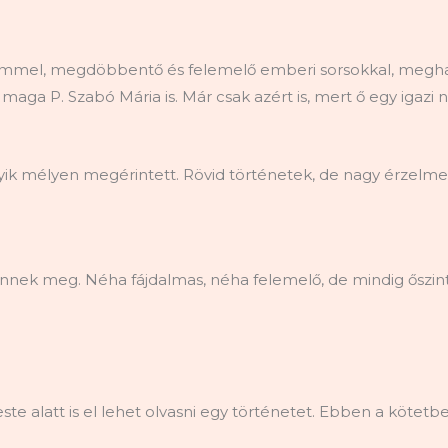
emmel, megdöbbentő és felemelő emberi sorsokkal, megható
maga P. Szabó Mária is. Már csak azért is, mert ő egy igazi
k mélyen megérintett. Rövid történetek, de nagy érzelmekk
ennek meg. Néha fájdalmas, néha felemelő, de mindig őszi
e alatt is el lehet olvasni egy történetet. Ebben a kötetbe