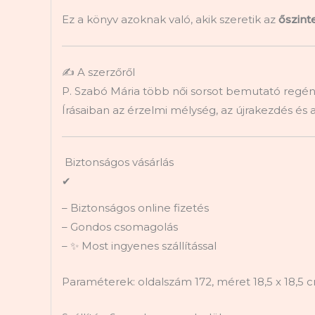
Ez a könyv azoknak való, akik szeretik az
őszint
✍️ A szerzőről
P. Szabó Mária több női sorsot bemutató regény
Írásaiban az érzelmi mélység, az újrakezdés és
Biztonságos vásárlás
✔
– Biztonságos online fizetés
– Gondos csomagolás
– ✨ Most ingyenes szállítással
Paraméterek: oldalszám 172, méret 18,5 x 18,5 