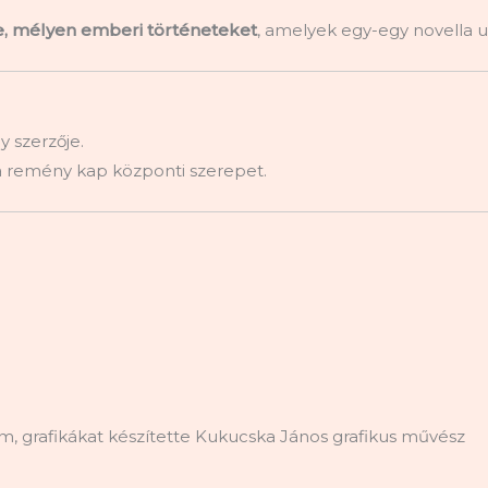
e, mélyen emberi történeteket
, amelyek egy-egy novella u
 szerzője.
 a remény kap központi szerepet.
cm, grafikákat készítette Kukucska János grafikus művész