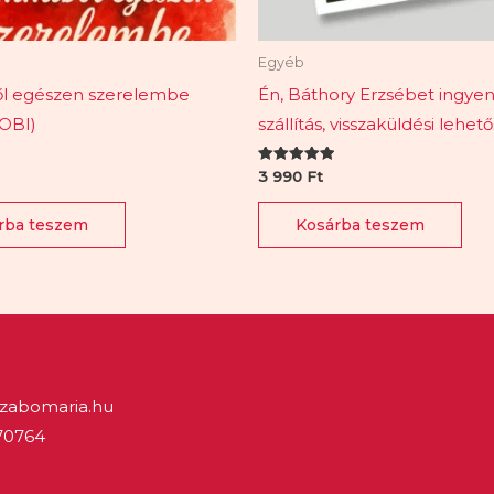
Egyéb
l egészen szerelembe
Én, Báthory Erzsébet ingye
OBI)
szállítás, visszaküldési lehet
Értékelés:
3 990
Ft
5.00
/ 5
rba teszem
Kosárba teszem
zabomaria.hu
70764