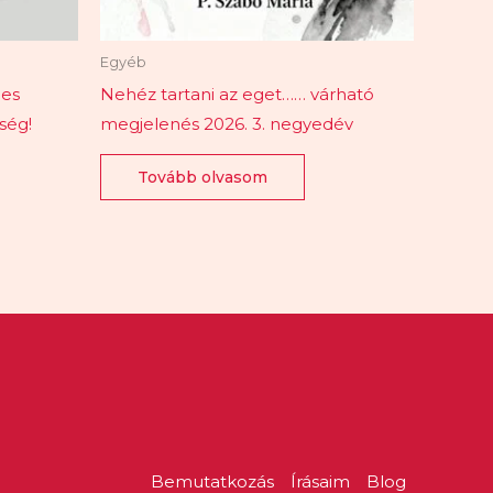
Egyéb
nes
Nehéz tartani az eget…… várható
őség!
megjelenés 2026. 3. negyedév
Tovább olvasom
Bemutatkozás
Írásaim
Blog