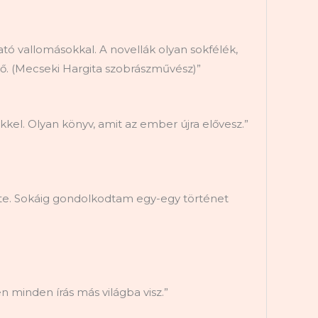
 vallomásokkal. A novellák olyan sokfélék,
 nő. (Mecseki Hargita szobrászművész)”
el. Olyan könyv, amit az ember újra elővesz.”
nte. Sokáig gondolkodtam egy-egy történet
n minden írás más világba visz.”