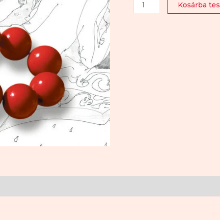
alapján
Kosárba te