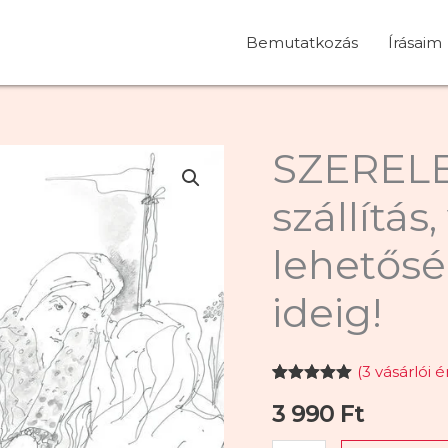
Bemutatkozás
Írásaim
SZERELE
SZERELEM
ÉS
szállítás
ingyenes
szállítás,
lehetősé
visszaküldési
lehetőség!
ideig!
Korlátozott
ideig!
(
3
vásárlói é
mennyiség
Értékelés
3
3 990
Ft
5.00
az 5-
ből,
értékelés