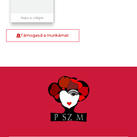
Kapu a világra
Támogasd a munkámat