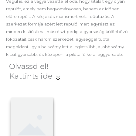
Végül is, ez a vágya vezette el oda, hogy kitalált egy olyan
repülőt, amely nem hagyományosan, hanem az időben
előre repült. A kifejezés már ismert volt. Időutazás. A
szerkezet formája azért lett repülő, mert egyrészt ez
minden kisfiú álma, másrészt pedig a gyorsaság különböző
fokozatait csak három szerkezeti egységgel tudta
megoldani. Így a balszárny lett a leglassúbb, a jobbszárny
kicsit gyorsabb, és középen, a pilóta fülke a leggyorsabb.
Olvassd el!
Kattints ide